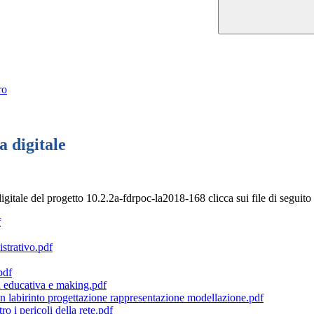
ro
 digitale
itale del progetto 10.2.2a-fdrpoc-la2018-168 clicca sui file di seguito r
f
istrativo.pdf
pdf
a educativa e making.pdf
n labirinto progettazione rappresentazione modellazione.pdf
o i pericoli della rete.pdf