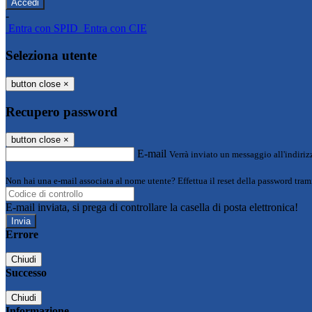
-
Entra con SPID
Entra con CIE
Seleziona utente
button close
×
Recupero password
button close
×
E-mail
Verrà inviato un messaggio all'indirizz
Non hai una e-mail associata al nome utente? Effettua il reset della password tram
E-mail inviata, si prega di controllare la casella di posta elettronica!
Errore
Chiudi
Successo
Chiudi
Informazione