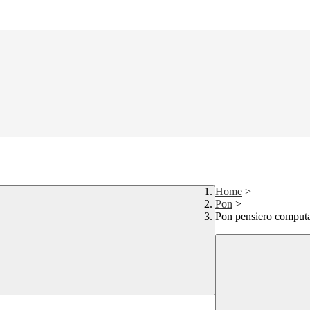
Home
>
Pon
>
Pon pensiero computaz