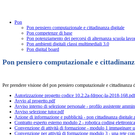
Pon
Pon pensiero computazionale e cittadinanza digitale
Pon competenze di base
Pon potenziamento dei percorsi di alternanza scuola lavo
Pon ambienti digitali classi multimediali 3.0
Pon digital board
Pon pensiero computazionale e cittadinanza
Per prendere visione del pon pensiero computazionale e cittadinanza dig
Autorizzazione progetto codice 10.2.2a-fdrpoc-la-2018-168.pd
Avvio al progetto.pdf
Avviso interno di selezione personale - profilo assistente ammin
Avviso selezione tutor.pdf
Azione di informazione e pubblicità - pon cittadinanza digitale.
Contratto esperto esterno modulo 2 - robotica coding elettronic
Convenzione di attività di formazione - modulo 1 immaginare u
Convenzione per attività di formazione modulo 3 - una rete contr